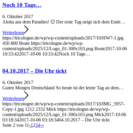
Noch 10 Tage…
6. Oktober 2017
Aloha aus dem Paradies! 🙂 Der erste Tag neigt sich dem Ende…
Weiterlesen
https://tricologne.de/wp/wp-content/uploads/2017/10/HW7-1.jpg
450
800
Beate
https://tricologne.de/wp/wp-
content/uploads/2025/12/Logo_01-300x103.png
Beate
2017-10-06
10:33:42
2017-10-06 10:33:42
Noch 10 Tage…
04.10.2017 – Die Uhr tickt
6. Oktober 2017
Guten Morgen Deutschland So heute ist der letzte Tag an dem…
Weiterlesen
https://tricologne.de/wp/wp-content/uploads/2017/10/IMG_5957-
Copy-1.jpg
1212
2332
Mick
https://tricologne.de/wp/wp-
content/uploads/2025/12/Logo_01-300x103.png
Mick
2017-10-06
03:18:34
2017-10-06 03:18:34
04.10.2017 – Die Uhr tickt
Seite 2 von 11
‹
1
2
3
4
›
»