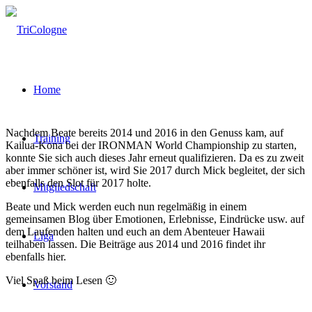
Home
Nachdem Beate bereits 2014 und 2016 in den Genuss kam, auf
Training
Kailua-Kona bei der IRONMAN World Championship zu starten,
konnte Sie sich auch dieses Jahr erneut qualifizieren. Da es zu zweit
aber immer schöner ist, wird Sie 2017 durch Mick begleitet, der sich
ebenfalls den Slot für 2017 holte.
Mitgliedschaft
Beate und Mick werden euch nun regelmäßig in einem
gemeinsamen Blog über Emotionen, Erlebnisse, Eindrücke usw. auf
dem Laufenden halten und euch an dem Abenteuer Hawaii
Liga
teilhaben lassen. Die Beiträge aus 2014 und 2016 findet ihr
ebenfalls hier.
Viel Spaß beim Lesen 🙂
Vorstand