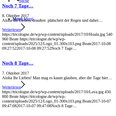
Suche
Noch 7 Tage…
8. Oktober 2017
Menü
Menü
Aloha Ihr Lieben, draußen plätschert der Regen und daher…
Weiterlesen
https://tricologne.de/wp/wp-content/uploads/2017/10/Hoala.jpg
540
960
Beate
https://tricologne.de/wp/wp-
content/uploads/2025/12/Logo_01-300x103.png
Beate
2017-10-08
09:27:52
2017-10-08 09:27:52
Noch 7 Tage…
Noch 8 Tage…
7. Oktober 2017
Aloha Ihr Lieben! Man mag es kaum glauben, aber die Tage hier…
Weiterlesen
https://tricologne.de/wp/wp-content/uploads/2017/10/Lava.jpg
450
800
Beate
https://tricologne.de/wp/wp-
content/uploads/2025/12/Logo_01-300x103.png
Beate
2017-10-07
09:47:08
2017-10-07 09:47:08
Noch 8 Tage…