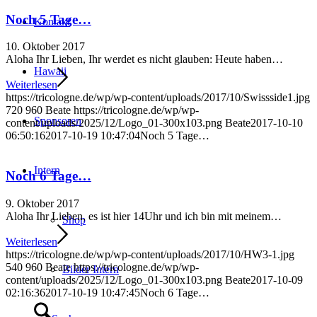
Noch 5 Tage…
Kontakt
10. Oktober 2017
Aloha Ihr Lieben, Ihr werdet es nicht glauben: Heute haben…
Hawaii
Weiterlesen
https://tricologne.de/wp/wp-content/uploads/2017/10/Swissside1.jpg
720
960
Beate
https://tricologne.de/wp/wp-
Sponsoren
content/uploads/2025/12/Logo_01-300x103.png
Beate
2017-10-10
06:50:16
2017-10-19 10:47:04
Noch 5 Tage…
Intern
Noch 6 Tage…
9. Oktober 2017
Aloha Ihr Lieben, es ist hier 14Uhr und ich bin mit meinem…
Shop
Weiterlesen
https://tricologne.de/wp/wp-content/uploads/2017/10/HW3-1.jpg
540
960
Beate
https://tricologne.de/wp/wp-
Bilder Intern
content/uploads/2025/12/Logo_01-300x103.png
Beate
2017-10-09
02:16:36
2017-10-19 10:47:45
Noch 6 Tage…