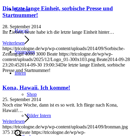
Die letzte lange Einheit, sorbische Presse und
Kontakt
Startnummer!
28. September 2014
Hawaii
Ihr Lieben, heute habe ich die letzte lange Einheit hinter…
Weiterlesen
https://tricologne.de/wp/wp-content/uploads/2014/09/Sorbische-
Sponsoren
Zeitung.gif
4000
3000
Beate
https://tricologne.de/wp/wp-
content/uploads/2025/12/Logo_01-300x103.png
Beate
2014-09-28
23:20:45
2014-09-30 19:00:34
Die letzte lange Einheit, sorbische
Presse und Startnummer!
Intern
Kona, Hawaii. Ich komme!
Shop
25. September 2014
Noch eine Woche, dann ist es so weit. Ich fliege nach Kona,
Hawaii!…
Bilder Intern
Weiterlesen
https://tricologne.de/wp/wp-content/uploads/2014/09/Ironman.jpg
375
375
Beate
https://tricologne.de/wp/wp-