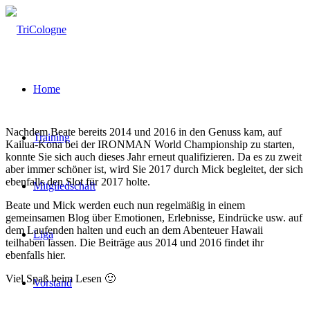
Home
Nachdem Beate bereits 2014 und 2016 in den Genuss kam, auf
Training
Kailua-Kona bei der IRONMAN World Championship zu starten,
konnte Sie sich auch dieses Jahr erneut qualifizieren. Da es zu zweit
aber immer schöner ist, wird Sie 2017 durch Mick begleitet, der sich
ebenfalls den Slot für 2017 holte.
Mitgliedschaft
Beate und Mick werden euch nun regelmäßig in einem
gemeinsamen Blog über Emotionen, Erlebnisse, Eindrücke usw. auf
dem Laufenden halten und euch an dem Abenteuer Hawaii
Liga
teilhaben lassen. Die Beiträge aus 2014 und 2016 findet ihr
ebenfalls hier.
Viel Spaß beim Lesen 🙂
Vorstand