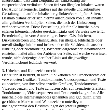
ausdrücklich, dass zum Zeitpunkt der Linksetzung die
entsprechenden verlinkten Seiten frei von illegalen Inhalten waren.
Der Autor hat keinerlei Einfluss auf die aktuelle und zukünftige
Gestaltung und auf die Inhalte der gelinkten/verknüpften Seiten.
Deshalb distanziert er sich hiermit ausdrücklich von allen Inhalten
aller gelinkten /verknüpften Seiten, die nach der Linksetzung
verändert wurden. Diese Feststellung gilt für alle innerhalb des
eigenen Internetangebotes gesetzten Links und Verweise sowie für
Fremdeinträge in vom Autor eingerichteten Gästebüchern,
Diskussionsforen und Mailinglisten. Für illegale, fehlerhafte oder
unvollständige Inhalte und insbesondere für Schäden, die aus der
Nutzung oder Nichtnutzung solcherart dargebotener Informationen
entstehen, haftet allein der Anbieter der Seite, auf welche verwiesen
wurde, nicht derjenige, der über Links auf die jeweilige
Veröffentlichung lediglich verweist.
3. Urheber- und Kennzeichenrecht
Der Autor ist bestrebt, in allen Publikationen die Urheberrechte der
verwendeten Grafiken, Tondokumente, Videosequenzen und Texte
zu beachten, von ihm selbst erstellte Grafiken, Tondokumente,
Videosequenzen und Texte zu nutzen oder auf lizenzfreie Grafiken,
Tondokumente, Videosequenzen und Texte zurückzugreifen. Alle
innerhalb des Internetangebotes genannten und ggf. durch Dritte
geschützten Marken- und Warenzeichen unterliegen
uneingeschränkt den Bestimmungen des jeweils gültigen