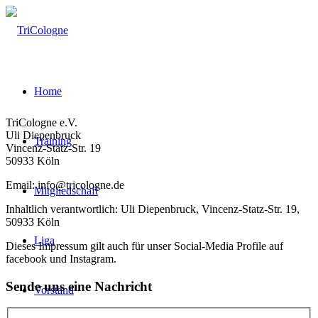
Home
TriCologne e.V.
Uli Diepenbruck
Training
Vincenz-Statz-Str. 19
50933 Köln
Email: info@tricologne.de
Mitgliedschaft
Inhaltlich verantwortlich: Uli Diepenbruck, Vincenz-Statz-Str. 19,
50933 Köln
Liga
Dieses Impressum gilt auch für unser Social-Media Profile auf
facebook und Instagram.
Sende uns eine Nachricht
Vorstand