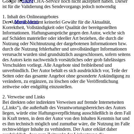
Suche
Google reCAPTCHA-Service noch nicht akzeptiert haben. Dieser
ist für die Validierung des Sendevorgangs jedoch notwendig
1. Inhalt des Onlineangebotes
Menü
Menü
Der Autor übernimmt keinerlei Gewähr für die Aktualität,
Korrektheit, Vollständigkeit oder Qualität der bereitgestellten
Informationen. Haftungsansprüche gegen den Autor, welche sich
auf Schäden materieller oder ideeller Art beziehen, die durch die
Nutzung oder Nichtnutzung der dargebotenen Informationen bzw.
durch die Nutzung fehlerhafter und unvollständiger Informationen
verursacht wurden sind grundsätzlich ausgeschlossen, sofern seitens
des Autors kein nachweislich vorsätzliches oder grob fahrlässiges
Verschulden vorliegt. Alle Angebote sind freibleibend und
unverbindlich. Der Autor behält es sich ausdrücklich vor, Teile der
Seiten oder das gesamte Angebot ohne gesonderte Ankündigung zu
verändern, zu ergänzen, zu löschen oder die Veröffentlichung
zeitweise oder endgültig einzustellen.
2. Verweise und Links
Bei direkten oder indirekten Verweisen auf fremde Internetseiten
(„Links“), die außerhalb des Verantwortungsbereiches des Autors
liegen, würde eine Haftungsverpflichtung ausschließlich in dem Fall
in Kraft treten, in dem der Autor von den Inhalten Kenntnis hat und
es ihm technisch möglich und zumutbar wäre, die Nutzung im Falle
rechtswidriger Inhalte zu verhindern. Der Autor erklärt daher