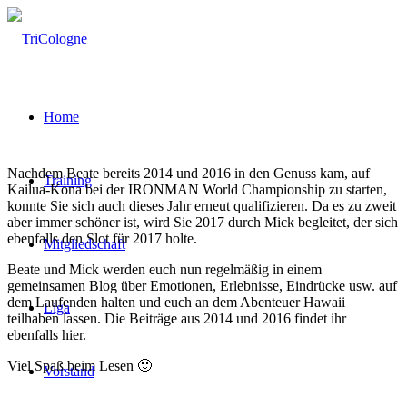
Home
Nachdem Beate bereits 2014 und 2016 in den Genuss kam, auf
Training
Kailua-Kona bei der IRONMAN World Championship zu starten,
konnte Sie sich auch dieses Jahr erneut qualifizieren. Da es zu zweit
aber immer schöner ist, wird Sie 2017 durch Mick begleitet, der sich
ebenfalls den Slot für 2017 holte.
Mitgliedschaft
Beate und Mick werden euch nun regelmäßig in einem
gemeinsamen Blog über Emotionen, Erlebnisse, Eindrücke usw. auf
dem Laufenden halten und euch an dem Abenteuer Hawaii
Liga
teilhaben lassen. Die Beiträge aus 2014 und 2016 findet ihr
ebenfalls hier.
Viel Spaß beim Lesen 🙂
Vorstand