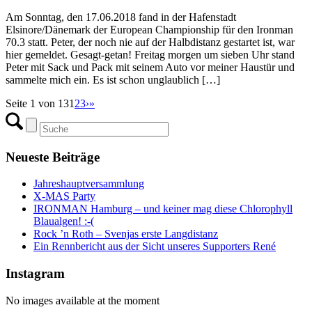
Am Sonntag, den 17.06.2018 fand in der Hafenstadt
Elsinore/Dänemark der European Championship für den Ironman
70.3 statt. Peter, der noch nie auf der Halbdistanz gestartet ist, war
hier gemeldet. Gesagt-getan! Freitag morgen um sieben Uhr stand
Peter mit Sack und Pack mit seinem Auto vor meiner Haustür und
sammelte mich ein. Es ist schon unglaublich […]
Seite 1 von 13
1
2
3
›
»
Neueste Beiträge
Jahreshauptversammlung
X-MAS Party
IRONMAN Hamburg – und keiner mag diese Chlorophyll
Blaualgen! :-(
Rock ’n Roth – Svenjas erste Langdistanz
Ein Rennbericht aus der Sicht unseres Supporters René
Instagram
No images available at the moment