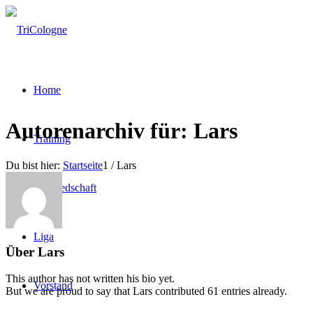
Home
Autorenarchiv für: Lars
Training
Du bist hier:
Startseite
1
/
Lars
Mitgliedschaft
Liga
Über
Lars
This author has not written his bio yet.
Vorstand
But we are proud to say that
Lars
contributed 61 entries already.