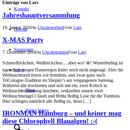
Einträge von Lars
Kontakt
Jahreshauptversammlung
19. Januar 2020
/
in
Uncategorized
/
von
Lars
Hawaii
X-MAS Party
Sponsoren
7. Dezember 2018
/
in
Uncategorized
/
von
Lars
Schneeflöckchen, Weißröckchen… aber wo? ❄️? Winterfeeling ist
irgendwie wegen Dauerregen leider noch nicht angesagt. Aber die
Intern
Weihnachtszeit feiern wir trotzdem, und zwar ganz nach
TriCologne-Tradition im Shepler’s am vergangenen Samstag.
Während alle trockneten und sich mit ein, zwei Kölsch in
Shop
Weihnachtsstimmung brachten, verkauften unsere zwei
Weihnachtsengel Claudi und Britta fleißig Lose für die Tombola.
Hier schlugen natürlich alle fleißig zu, denn […]
Bilder Intern
IRONMAN Hamburg – und keiner mag
diese Chlorophyll Blaualgen! :-(