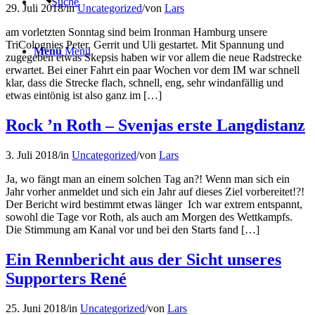
Suche
29. Juli 2018
/
in
Uncategorized
/
von
Lars
am vorletzten Sonntag sind beim Ironman Hamburg unsere
TriColognies Peter, Gerrit und Uli gestartet. Mit Spannung und
Menü
Menü
zugegeben etwas Skepsis haben wir vor allem die neue Radstrecke
erwartet. Bei einer Fahrt ein paar Wochen vor dem IM war schnell
klar, dass die Strecke flach, schnell, eng, sehr windanfällig und
etwas eintönig ist also ganz im […]
Rock ’n Roth – Svenjas erste Langdistanz
3. Juli 2018
/
in
Uncategorized
/
von
Lars
Ja, wo fängt man an einem solchen Tag an?! Wenn man sich ein
Jahr vorher anmeldet und sich ein Jahr auf dieses Ziel vorbereitet!?!
Der Bericht wird bestimmt etwas länger Ich war extrem entspannt,
sowohl die Tage vor Roth, als auch am Morgen des Wettkampfs.
Die Stimmung am Kanal vor und bei den Starts fand […]
Ein Rennbericht aus der Sicht unseres
Supporters René
25. Juni 2018
/
in
Uncategorized
/
von
Lars