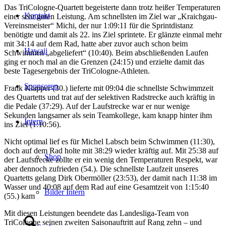
Das TriCologne-Quartett begeisterte dann trotz heißer Temperaturen
Kontakt
einer sehr guten Leistung. Am schnellsten im Ziel war „Kraichgau-
Vereinsmeister“ Michi, der nur 1:09:11 für die Sprintdistanz
benötigte und damit als 22. ins Ziel sprintete. Er glänzte einmal mehr
mit 34:14 auf dem Rad, hatte aber zuvor auch schon beim
Hawaii
Schwimmen „abgeliefert“ (10:40). Beim abschließenden Laufen
ging er noch mal an die Grenzen (24:15) und erzielte damit das
beste Tagesergebnis der TriCologne-Athleten.
Sponsoren
Frank Klapper (30.) lieferte mit 09:04 die schnellste Schwimmzeit
des Quartetts und trat auf der selektiven Radstrecke auch kräftig in
die Pedale (37:29). Auf der Laufstrecke war er nur wenige
Sekunden langsamer als sein Teamkollege, kam knapp hinter ihm
Intern
ins Ziel (1:10:56).
Nicht optimal lief es für Michel Labsch beim Schwimmen (11:30),
doch auf dem Rad holte mit 38:29 wieder kräftig auf. Mit 25:38 auf
Shop
der Laufstrecke zollte er ein wenig den Temperaturen Respekt, war
aber dennoch zufrieden (54.). Die schnellste Laufzeit unseres
Quartetts gelang Dirk Obermöller (23:53), der damit nach 11:38 im
Wasser und 40:08 auf dem Rad auf eine Gesamtzeit von 1:15:40
Bilder Intern
(55.) kam
Mit diesen Leistungen beendete das Landesliga-Team von
TriCologne seinen zweiten Saisonauftritt auf Rang zehn – und