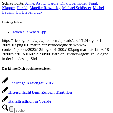
Schlagworte:
Anne
,
Astrid
,
Carola
,
Dirk Obermöller
,
Frank
Klapper
,
Harald
,
Mareike Roszinsky
,
Michael Schlösser
,
Michel
Labsch
,
Uli Diepenbruck
Eintrag teilen
Teilen auf WhatsApp
https://tricologne.de/wp/wp-content/uploads/2025/12/Logo_01-
300x103.png
0
0
martin
https://tricologne.de/wp/wp-
content/uploads/2025/12/Logo_01-300x103.png
martin
2012-08-18
20:00:52
2013-10-02 21:30:00
Triathlon Hückeswagen: TriCologne
in der Landesliga Süd
Das könnte Dich auch interessieren
Challenge Kraichgau 2012
Hitzeschlacht beim Zülpich Triathlon
Kanaltriathlon in Voerde