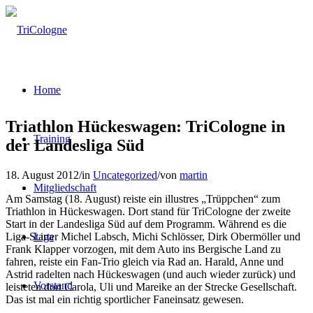
Home
Triathlon Hückeswagen: TriCologne in
Training
der Landesliga Süd
18. August 2012
/
in
Uncategorized
/
von
martin
Mitgliedschaft
Am Samstag (18. August) reiste ein illustres „Trüppchen“ zum
Triathlon in Hückeswagen. Dort stand für TriCologne der zweite
Start in der Landesliga Süd auf dem Programm. Während es die
Liga-Starter Michel Labsch, Michi Schlösser, Dirk Obermöller und
Liga
Frank Klapper vorzogen, mit dem Auto ins Bergische Land zu
fahren, reiste ein Fan-Trio gleich via Rad an. Harald, Anne und
Astrid radelten nach Hückeswagen (und auch wieder zurück) und
Vorstand
leisteten dort Carola, Uli und Mareike an der Strecke Gesellschaft.
Das ist mal ein richtig sportlicher Faneinsatz gewesen.