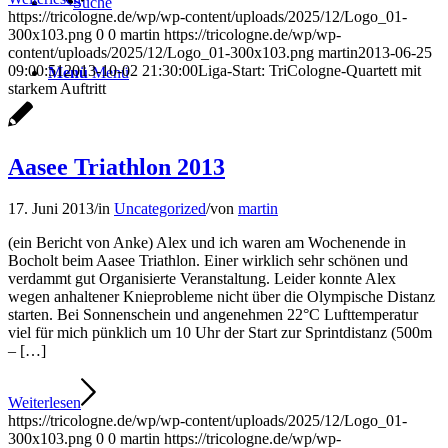
Suche
https://tricologne.de/wp/wp-content/uploads/2025/12/Logo_01-
300x103.png
0
0
martin
https://tricologne.de/wp/wp-
content/uploads/2025/12/Logo_01-300x103.png
martin
2013-06-25
09:00:51
2013-10-02 21:30:00
Liga-Start: TriCologne-Quartett mit
Menü
Menü
starkem Auftritt
Aasee Triathlon 2013
17. Juni 2013
/
in
Uncategorized
/
von
martin
(ein Bericht von Anke) Alex und ich waren am Wochenende in
Bocholt beim Aasee Triathlon. Einer wirklich sehr schönen und
verdammt gut Organisierte Veranstaltung. Leider konnte Alex
wegen anhaltener Knieprobleme nicht über die Olympische Distanz
starten. Bei Sonnenschein und angenehmen 22°C Lufttemperatur
viel für mich pünklich um 10 Uhr der Start zur Sprintdistanz (500m
– […]
Weiterlesen
https://tricologne.de/wp/wp-content/uploads/2025/12/Logo_01-
300x103.png
0
0
martin
https://tricologne.de/wp/wp-