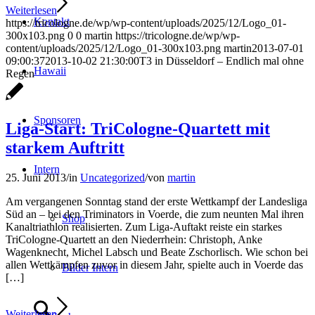
Weiterlesen
Kontakt
https://tricologne.de/wp/wp-content/uploads/2025/12/Logo_01-
300x103.png
0
0
martin
https://tricologne.de/wp/wp-
content/uploads/2025/12/Logo_01-300x103.png
martin
2013-07-01
09:00:37
2013-10-02 21:30:00
T3 in Düsseldorf – Endlich mal ohne
Hawaii
Regen
Sponsoren
Liga-Start: TriCologne-Quartett mit
starkem Auftritt
Intern
25. Juni 2013
/
in
Uncategorized
/
von
martin
Am vergangenen Sonntag stand der erste Wettkampf der Landesliga
Süd an – bei den Triminators in Voerde, die zum neunten Mal ihren
Shop
Kanaltriathlon realisierten. Zum Liga-Auftakt reiste ein starkes
TriCologne-Quartett an den Niederrhein: Christoph, Anke
Wagenknecht, Michel Labsch und Beate Zschorlisch. Wie schon bei
allen Wettkämpfen zuvor in diesem Jahr, spielte auch in Voerde das
Bilder Intern
[…]
Weiterlesen