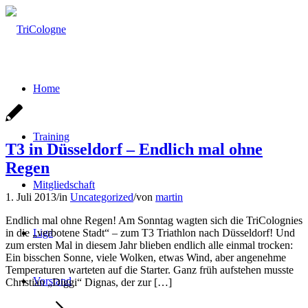
Home
Training
T3 in Düsseldorf – Endlich mal ohne
Regen
Mitgliedschaft
1. Juli 2013
/
in
Uncategorized
/
von
martin
Endlich mal ohne Regen! Am Sonntag wagten sich die TriColognies
in die „verbotene Stadt“ – zum T3 Triathlon nach Düsseldorf! Und
Liga
zum ersten Mal in diesem Jahr blieben endlich alle einmal trocken:
Ein bisschen Sonne, viele Wolken, etwas Wind, aber angenehme
Temperaturen warteten auf die Starter. Ganz früh aufstehen musste
Vorstand
Christian „Diggi“ Dignas, der zur […]