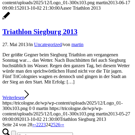
content/uploads/2025/12/Logo_01-300x103.png
martin
2013-06-17
09:00:15
2013-10-02 21:30:00
Aasee Triathlon 2013
Triathlon Siegburg 2013
27. Mai 2013
/
in
Uncategorized
/
von
martin
Der größte Gegner beim Siegburg Triathlon am vergangenen
Sonntag war… das Wetter. Nach Buschhütten fiel auch Siegburg
buchstäblich ins Wasser. Regen den ganzen Tag, bei diesem Wetter
würde man den sprichwörtlichen Hund nicht vor die Tür jagen.
Fünf TriColognies wagten es dennoch und gingen in der Stadt an
der Sieg an den Start. Mit Erfolg: […]
Weiterlesen
https://tricologne.de/wp/wp-content/uploads/2025/12/Logo_01-
300x103.png
0
0
martin
https://tricologne.de/wp/wp-
content/uploads/2025/12/Logo_01-300x103.png
martin
2013-05-27
09:00:09
2013-10-02 21:30:00
Triathlon Siegburg 2013
Seite 24 von 28
«
‹
22
23
24
25
26
›
»