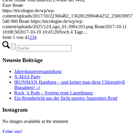
Eure Beate
https://tricologne.de/wp/wp-
content/uploads/2017/10/22366482_1562812990464252_256659957
540
960
Beate
https://tricologne.de/wp/wp-
content/uploads/2025/12/Logo_01-300x103.png
Beate
2017-10-11
10:08:50
2017-10-19 10:45:26
Noch 4 Tage…
Seite 1 von 4
1
2
3
4
Neueste Beiträge
Jahreshauptversammlung
X-MAS Party
IRONMAN Hamburg – und keiner mag diese Chlorophyll
Blaualgen! :-(
Rock ’n Roth – Svenjas erste Langdistanz
Ein Rennbericht aus der Sicht unseres Supporters René
Instagram
No images available at the moment
Folge uns!