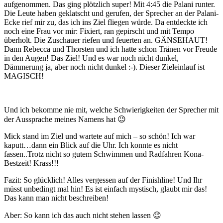
aufgenommen. Das ging plötzlich super! Mit 4:45 die Palani runter.
Die Leute haben geklatscht und gerufen, der Sprecher an der Palani-
Ecke rief mir zu, das ich ins Ziel fliegen würde. Da entdeckte ich
noch eine Frau vor mir: Fixiert, ran gepirscht und mit Tempo
überholt. Die Zuschauer riefen und feuerten an. GÄNSEHAUT!
Dann Rebecca und Thorsten und ich hatte schon Tränen vor Freude
in den Augen! Das Ziel! Und es war noch nicht dunkel,
Dämmerung ja, aber noch nicht dunkel :-). Dieser Zieleinlauf ist
MAGISCH!
Und ich bekomme nie mit, welche Schwierigkeiten der Sprecher mit
der Aussprache meines Namens hat 😉
Mick stand im Ziel und wartete auf mich – so schön! Ich war
kaputt…dann ein Blick auf die Uhr. Ich konnte es nicht
fassen..Trotz nicht so gutem Schwimmen und Radfahren Kona-
Bestzeit! Krass!!!
Fazit: So glücklich! Alles vergessen auf der Finishline! Und Ihr
müsst unbedingt mal hin! Es ist einfach mystisch, glaubt mir das!
Das kann man nicht beschreiben!
Aber: So kann ich das auch nicht stehen lassen 😉