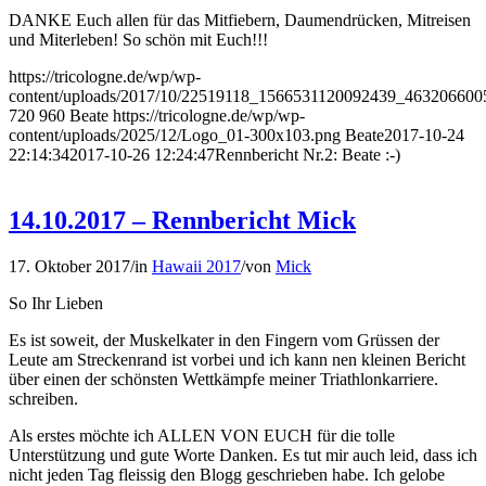
DANKE Euch allen für das Mitfiebern, Daumendrücken, Mitreisen
und Miterleben! So schön mit Euch!!!
https://tricologne.de/wp/wp-
content/uploads/2017/10/22519118_1566531120092439_463206600
720
960
Beate
https://tricologne.de/wp/wp-
content/uploads/2025/12/Logo_01-300x103.png
Beate
2017-10-24
22:14:34
2017-10-26 12:24:47
Rennbericht Nr.2: Beate :-)
14.10.2017 – Rennbericht Mick
17. Oktober 2017
/
in
Hawaii 2017
/
von
Mick
So Ihr Lieben
Es ist soweit, der Muskelkater in den Fingern vom Grüssen der
Leute am Streckenrand ist vorbei und ich kann nen kleinen Bericht
über einen der schönsten Wettkämpfe meiner Triathlonkarriere.
schreiben.
Als erstes möchte ich ALLEN VON EUCH für die tolle
Unterstützung und gute Worte Danken. Es tut mir auch leid, dass ich
nicht jeden Tag fleissig den Blogg geschrieben habe. Ich gelobe