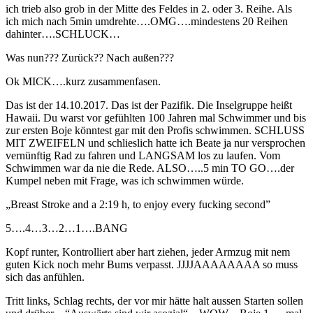
ich trieb also grob in der Mitte des Feldes in 2. oder 3. Reihe. Als
ich mich nach 5min umdrehte….OMG….mindestens 20 Reihen
dahinter….SCHLUCK…
Was nun??? Zurück?? Nach außen???
Ok MICK….kurz zusammenfasen.
Das ist der 14.10.2017. Das ist der Pazifik. Die Inselgruppe heißt
Hawaii. Du warst vor gefühlten 100 Jahren mal Schwimmer und bis
zur ersten Boje könntest gar mit den Profis schwimmen. SCHLUSS
MIT ZWEIFELN und schlieslich hatte ich Beate ja nur versprochen
vernünftig Rad zu fahren und LANGSAM los zu laufen. Vom
Schwimmen war da nie die Rede. ALSO…..5 min TO GO….der
Kumpel neben mit Frage, was ich schwimmen würde.
„Breast Stroke and a 2:19 h, to enjoy every fucking second”
5….4…3…2…1….BANG
Kopf runter, Kontrolliert aber hart ziehen, jeder Armzug mit nem
guten Kick noch mehr Bums verpasst. JJJJAAAAAAAA so muss
sich das anfühlen.
Tritt links, Schlag rechts, der vor mir hätte halt aussen Starten sollen