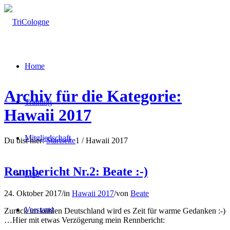
Home
Archiv für die Kategorie:
Training
Hawaii 2017
Mitgliedschaft
Du bist hier:
Startseite
1
/
Hawaii 2017
Rennbericht Nr.2: Beate :-)
Liga
24. Oktober 2017
/
in
Hawaii 2017
/
von
Beate
Vorstand
Zurück im kühlen Deutschland wird es Zeit für warme Gedanken :-)
…Hier mit etwas Verzögerung mein Rennbericht: