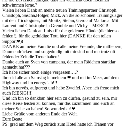
schwimmen lerne.
?
Vielen lieben Dank an meine treuen Trainingspartner
Christoph
,
Christoph
,
Sascha
,Holger,
Mick
. An die so schönen Trainingslager
mit den Tricolognies, mit
Moritz
,
Stefan
,
Gero
auf Mallorca. Mit
Laurent
und
Christophe
in Grenoble und Vichy – MERCI!
Vielen lieben Dank an
Luisa
für die goldenen Hände (die hier so
fehlen!), für die geduldige
Totti
hier (DANKE für den tollen
Support
❤
)!
DANKE an meine Familie und alle meine Freunde, die mitfiebern,
Daumendrücken und so geduldig mit mir sind und mir trotz oft
fehlender Zeit die Treue halten!
Danke auch an
Sven
von campana, der mein Rädchen startklar
gemacht hat
?
?
?
Ich habe sicher noch einige vergessen….
?
Ihr seid alle am Samstag in meinem
❤
und mit im Meer, auf dem
Highway und im energy lab!!!
Ich bin nervös, aufgeregt und habe Zweifel. Aber: ich freue mich
auch RIESIG!!!!
Und ich bin so dankbar, hier sein zu dürfen, gesund zu sein, mir
diese Reise leisten zu können, mir das zuzutrauen und euch an
meiner Seite zu haben! So wunderbar!
❤
Liebe Grüße vom anderen Ende der Welt.
Eure Beate
PS: grad auf dem Weg zurück zum Hotel hatte ich Tränen vor