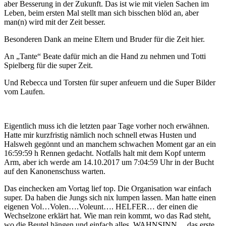
aber Besserung in der Zukunft. Das ist wie mit vielen Sachen im
Leben, beim ersten Mal stellt man sich bisschen blöd an, aber
man(n) wird mit der Zeit besser.
Besonderen Dank an meine Eltern und Bruder für die Zeit hier.
An „Tante“ Beate dafür mich an die Hand zu nehmen und Totti
Spielberg für die super Zeit.
Und Rebecca und Torsten für super anfeuern und die Super Bilder
vom Laufen.
Eigentlich muss ich die letzten paar Tage vorher noch erwähnen.
Hatte mir kurzfristig nämlich noch schnell etwas Husten und
Halsweh gegönnt und an manchem schwachen Moment gar an ein
16:59:59 h Rennen gedacht. Notfalls halt mit dem Kopf unterm
Arm, aber ich werde am 14.10.2017 um 7:04:59 Uhr in der Bucht
auf den Kanonenschuss warten.
Das einchecken am Vortag lief top. Die Organisation war einfach
super. Da haben die Jungs sich nix lumpen lassen. Man hatte einen
eigenen Vol…Volen….Voleunt…. HELFER… der einen die
Wechselzone erklärt hat. Wie man rein kommt, wo das Rad steht,
wo die Beutel hängen und einfach alles. WAHNSINN….das erste