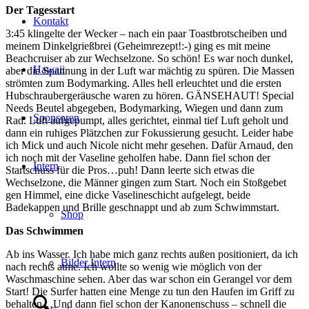
Der Tagesstart
Kontakt
3:45 klingelte der Wecker – nach ein paar Toastbrotscheiben und
meinem Dinkelgrießbrei (Geheimrezept!:-) ging es mit meine
Beachcruiser ab zur Wechselzone. So schön! Es war noch dunkel,
Hawaii
aber die Spannung in der Luft war mächtig zu spüren. Die Massen
strömten zum Bodymarking. Alles hell erleuchtet und die ersten
Hubschraubergeräusche waren zu hören. GÄNSEHAUT! Special
Needs Beutel abgegeben, Bodymarking, Wiegen und dann zum
Sponsoren
Rad. Luft aufgepumpt, alles gerichtet, einmal tief Luft geholt und
dann ein ruhiges Plätzchen zur Fokussierung gesucht. Leider habe
ich Mick und auch Nicole nicht mehr gesehen. Dafür Arnaud, den
ich noch mit der Vaseline geholfen habe. Dann fiel schon der
Intern
Startschuss für die Pros…puh! Dann leerte sich etwas die
Wechselzone, die Männer gingen zum Start. Noch ein Stoßgebet
gen Himmel, eine dicke Vaselineschicht aufgelegt, beide
Badekappen und Brille geschnappt und ab zum Schwimmstart.
Shop
Das Schwimmen
Ab ins Wasser. Ich habe mich ganz rechts außen positioniert, da ich
Bilder Intern
nach rechts atme. Ich wollte so wenig wie möglich von der
Waschmaschine sehen. Aber das war schon ein Gerangel vor dem
Start! Die Surfer hatten eine Menge zu tun den Haufen im Griff zu
behalten…Und dann fiel schon der Kanonenschuss – schnell die