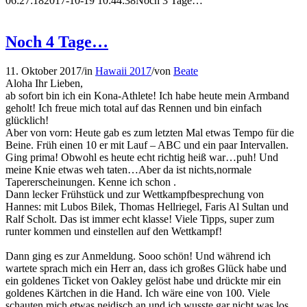
06:27:18
2017-10-19 10:44:38
Noch 3 Tage…
Noch 4 Tage…
11. Oktober 2017
/
in
Hawaii 2017
/
von
Beate
Aloha Ihr Lieben,
ab sofort bin ich ein Kona-Athlete! Ich habe heute mein Armband
geholt! Ich freue mich total auf das Rennen und bin einfach
glücklich!
Aber von vorn: Heute gab es zum letzten Mal etwas Tempo für die
Beine. Früh einen 10 er mit Lauf – ABC und ein paar Intervallen.
Ging prima! Obwohl es heute echt richtig heiß war…puh! Und
meine Knie etwas weh taten…Aber da ist nichts,normale
Tapererscheinungen. Kenne ich schon .
Dann lecker Frühstück und zur Wettkampfbesprechung von
Hannes: mit Lubos Bilek, Thomas Hellriegel, Faris Al Sultan und
Ralf Scholt
. Das ist immer echt klasse! Viele Tipps, super zum
runter kommen und einstellen auf den Wettkampf!
Dann ging es zur Anmeldung. Sooo schön! Und während ich
wartete sprach mich ein Herr an, dass ich großes Glück habe und
ein goldenes Ticket von Oakley gelöst habe und drückte mir ein
goldenes Kärtchen in die Hand. Ich wäre eine von 100. Viele
schauten mich etwas neidisch an und ich wusste gar nicht was los