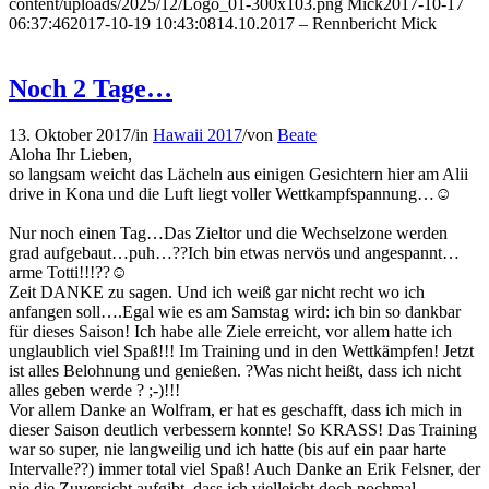
content/uploads/2025/12/Logo_01-300x103.png
Mick
2017-10-17
06:37:46
2017-10-19 10:43:08
14.10.2017 – Rennbericht Mick
Noch 2 Tage…
13. Oktober 2017
/
in
Hawaii 2017
/
von
Beate
Aloha Ihr Lieben,
so langsam weicht das Lächeln aus einigen Gesichtern hier am Alii
drive in Kona und die Luft liegt voller Wettkampfspannung…
☺
Nur noch einen Tag…Das Zieltor und die Wechselzone werden
grad aufgebaut…puh…
?
?
Ich bin etwas nervös und angespannt…
arme Totti!!!
?
?
☺
Zeit DANKE zu sagen. Und ich weiß gar nicht recht wo ich
anfangen soll….Egal wie es am Samstag wird: ich bin so dankbar
für dieses Saison! Ich habe alle Ziele erreicht, vor allem hatte ich
unglaublich viel Spaß!!! Im Training und in den Wettkämpfen! Jetzt
ist alles Belohnung und genießen.
?
Was nicht heißt, dass ich nicht
alles geben werde
?
;-)!!!
Vor allem Danke an
Wolfram
, er hat es geschafft, dass ich mich in
dieser Saison deutlich verbessern konnte! So KRASS! Das Training
war so super, nie langweilig und ich hatte (bis auf ein paar harte
Intervalle
?
?
) immer total viel Spaß! Auch Danke an Erik Felsner, der
nie die Zuversicht aufgibt, dass ich vielleicht doch nochmal