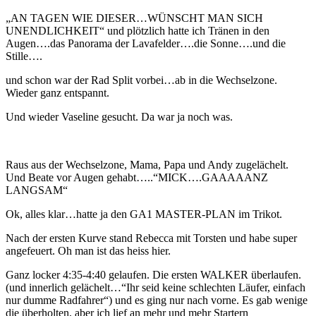
„AN TAGEN WIE DIESER…WÜNSCHT MAN SICH
UNENDLICHKEIT“ und plötzlich hatte ich Tränen in den
Augen….das Panorama der Lavafelder….die Sonne….und die
Stille….
und schon war der Rad Split vorbei…ab in die Wechselzone.
Wieder ganz entspannt.
Und wieder Vaseline gesucht. Da war ja noch was.
Raus aus der Wechselzone, Mama, Papa und Andy zugelächelt.
Und Beate vor Augen gehabt…..“MICK….GAAAAANZ
LANGSAM“
Ok, alles klar…hatte ja den GA1 MASTER-PLAN im Trikot.
Nach der ersten Kurve stand Rebecca mit Torsten und habe super
angefeuert. Oh man ist das heiss hier.
Ganz locker 4:35-4:40 gelaufen. Die ersten WALKER überlaufen.
(und innerlich gelächelt…“Ihr seid keine schlechten Läufer, einfach
nur dumme Radfahrer“) und es ging nur nach vorne. Es gab wenige
die überholten, aber ich lief an mehr und mehr Startern