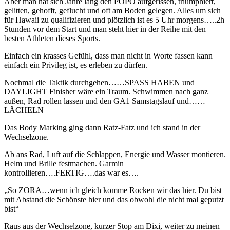
Aber man hat sich Jahre lang den POPO aufgerissen, triumphiert,
gelitten, gehofft, geflucht und oft am Boden gelegen. Alles um sich
für Hawaii zu qualifizieren und plötzlich ist es 5 Uhr morgens…..2h
Stunden vor dem Start und man steht hier in der Reihe mit den
besten Athleten dieses Sports.
Einfach ein krasses Gefühl, dass man nicht in Worte fassen kann
einfach ein Privileg ist, es erleben zu dürfen.
Nochmal die Taktik durchgehen……SPASS HABEN und
DAYLIGHT Finisher wäre ein Traum. Schwimmen nach ganz
außen, Rad rollen lassen und den GA1 Samstagslauf und……
LÄCHELN
Das Body Marking ging dann Ratz-Fatz und ich stand in der
Wechselzone.
Ab ans Rad, Luft auf die Schlappen, Energie und Wasser montieren.
Helm und Brille festmachen. Garmin
kontrollieren….FERTIG….das war es….
„So ZORA…wenn ich gleich komme Rocken wir das hier. Du bist
mit Abstand die Schönste hier und das obwohl die nicht mal geputzt
bist“
Raus aus der Wechselzone, kurzer Stop am Dixi, weiter zu meinen