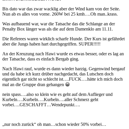
Bis dato war das zwar wacklig aber der Wind kam von der Seite.
Nun ab es alles von vorne. 260W bei 25 kmh….Oh man..krass.
Was aufbauend war, war die Tatsache das die Schlange an der
Penalty Box länger was als die auf dem Damenklo am 11.11.
Die Referees waren wirklich scharfe Hunde. Der Kurs ist gefährdet
aber die Jungs haben hart durchgegriffen. SUPER!!!!!
An der Kreuzung nach Hawi wurde es etwas besser, oder es lag an
der Tatsache, dass es einfach Bergab ging.
Nach Hawi rauf, wurde es dann wieder harzig. Gegenwind bergauf
und da habe ich kurz drüber nachgedacht, das Lutschen doch
eigentlich gar nicht so schlecht ist….FUCK….hätte ich mich doch
mal an die Gruppe dran gehangen 😀
nein spass….also so klein wie es geht auf dem Auflieger und
Kurbeln….Kurbeln….Kurbeln….aller Schmerz geht
vorbei….GESCHAFFT…Wendepunkt….
„nur noch zurück“ oh man…schon wieder 50% vorbei…