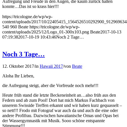
Aufregung und Freude in den Augen, die kaum zurück halten
konnte…Das ist so krass hier!!!
https://tricologne.de/wp/wp-
content/uploads/2017/10/22405415_1564526510292900_912969634
540
960
Beate
https://tricologne.de/wp/wp-
content/uploads/2025/12/Logo_01-300x103.png
Beate
2017-10-13
07:19:38
2017-10-19 10:43:46
Noch 2 Tage…
Noch 3 Tage…
12. Oktober 2017
/
in
Hawaii 2017
/
von
Beate
Aloha Ihr Lieben,
die Aufregung steigt, aber die Vorfreude noch mehr!!!
Heute früh stand die letzte Beckeneinheit an…also früh aus den
Federn und ab zum Pool! Dort hat mich Markus Fachbach von
unserem Swisside Treffen erkannt und wir haben kurz gequasselt –
so nett!!! Frodo mit Fotograf war auch da und auch die eine oder
andere Profifrau. Dazwischen hawaiianische Omas und Opas bei
der Wassergymnastik mit Musik. Sooo schöne entspannte
Stimmung!!!