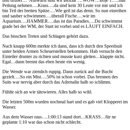
und drüber…“Auswärts sind wir asozial“…WOW…Boje 1…..mal
Peilung nehmen….Krass….da sind kein 30 Leute vor mir und ich
bin Teil der breiten Spitze….Wie geil ist das denn. So nun einreihen
und sauber schwimmen….überall Fische….wie im
Aquarium….HAMMER….das ist das Paradies….Du schwimmst
grade bei der WM, der Start ist vorbei und es LÄUFT EINFACH.
Das bisschen Treten und Schlagen gehört dazu.
Nach knapp 600m merkte ich dann, dass ich durch den Speedsuit
unter beiden Armen Scheuerstellen bekommen. Hab versucht den
Einteiler drunter zu richten und musste kurz gleiten…klappte nicht.
Egal…dann brennt das eben heute ein wenig.
Die Wende war ziemlich ruppig. Dann zurück auf die Bucht
gezielt….So ein Mist….50% ist schon vorbei. Das brennen des
Suits war nervig aber durch das Adrenalin halb so schlimm.
Fühlte sich an wie tätowieren. Alles halb so wild.
Die letzten 500m wurden nochmal hart und es gab viel Klopperei im
Wasser.
Aus dem Wasser raus….1:00:13 stand dort…KRASS…für ne
geplante 1:10 war das schon nicht schlecht.