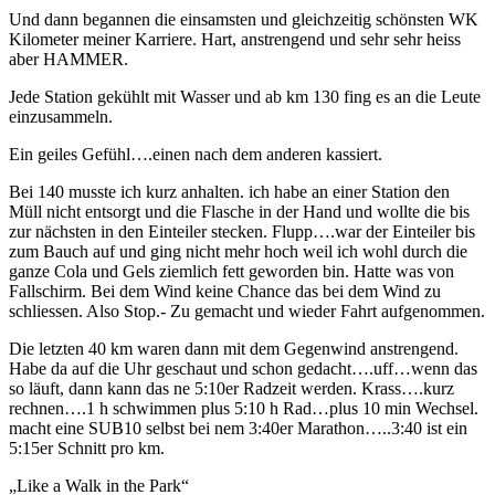
Und dann begannen die einsamsten und gleichzeitig schönsten WK
Kilometer meiner Karriere. Hart, anstrengend und sehr sehr heiss
aber HAMMER.
Jede Station gekühlt mit Wasser und ab km 130 fing es an die Leute
einzusammeln.
Ein geiles Gefühl….einen nach dem anderen kassiert.
Bei 140 musste ich kurz anhalten. ich habe an einer Station den
Müll nicht entsorgt und die Flasche in der Hand und wollte die bis
zur nächsten in den Einteiler stecken. Flupp….war der Einteiler bis
zum Bauch auf und ging nicht mehr hoch weil ich wohl durch die
ganze Cola und Gels ziemlich fett geworden bin. Hatte was von
Fallschirm. Bei dem Wind keine Chance das bei dem Wind zu
schliessen. Also Stop.- Zu gemacht und wieder Fahrt aufgenommen.
Die letzten 40 km waren dann mit dem Gegenwind anstrengend.
Habe da auf die Uhr geschaut und schon gedacht….uff…wenn das
so läuft, dann kann das ne 5:10er Radzeit werden. Krass….kurz
rechnen….1 h schwimmen plus 5:10 h Rad…plus 10 min Wechsel.
macht eine SUB10 selbst bei nem 3:40er Marathon…..3:40 ist ein
5:15er Schnitt pro km.
„Like a Walk in the Park“