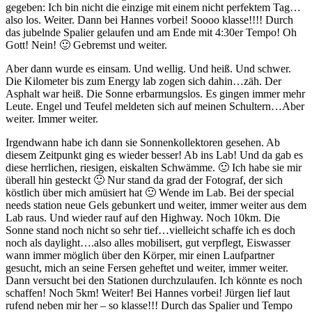
gegeben: Ich bin nicht die einzige mit einem nicht perfektem Tag…
also los. Weiter. Dann bei Hannes vorbei! Soooo klasse!!!! Durch
das jubelnde Spalier gelaufen und am Ende mit 4:30er Tempo! Oh
Gott! Nein! 🙂 Gebremst und weiter.
Aber dann wurde es einsam. Und wellig. Und heiß. Und schwer.
Die Kilometer bis zum Energy lab zogen sich dahin…zäh. Der
Asphalt war heiß. Die Sonne erbarmungslos. Es gingen immer mehr
Leute. Engel und Teufel meldeten sich auf meinen Schultern…Aber
weiter. Immer weiter.
Irgendwann habe ich dann sie Sonnenkollektoren gesehen. Ab
diesem Zeitpunkt ging es wieder besser! Ab ins Lab! Und da gab es
diese herrlichen, riesigen, eiskalten Schwämme. 🙂 Ich habe sie mir
überall hin gesteckt 🙂 Nur stand da grad der Fotograf, der sich
köstlich über mich amüsiert hat 🙂 Wende im Lab. Bei der special
needs station neue Gels gebunkert und weiter, immer weiter aus dem
Lab raus. Und wieder rauf auf den Highway. Noch 10km. Die
Sonne stand noch nicht so sehr tief…vielleicht schaffe ich es doch
noch als daylight….also alles mobilisert, gut verpflegt, Eiswasser
wann immer möglich über den Körper, mir einen Laufpartner
gesucht, mich an seine Fersen geheftet und weiter, immer weiter.
Dann versucht bei den Stationen durchzulaufen. Ich könnte es noch
schaffen! Noch 5km! Weiter! Bei Hannes vorbei! Jürgen lief laut
rufend neben mir her – so klasse!!! Durch das Spalier und Tempo