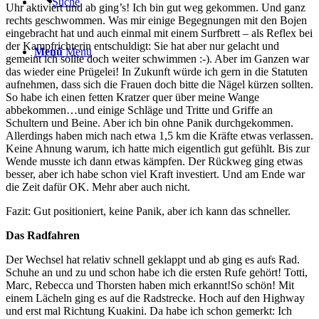
Suche
Uhr aktiviert und ab ging’s! Ich bin gut weg gekommen. Und ganz
rechts geschwommen. Was mir einige Begegnungen mit den Bojen
eingebracht hat und auch einmal mit einem Surfbrett – als Reflex bei
der Kampfrichterin entschuldigt: Sie hat aber nur gelacht und
Menü
Menü
gemeint ich sollte doch weiter schwimmen :-). Aber im Ganzen war
das wieder eine Prügelei! In Zukunft würde ich gern in die Statuten
aufnehmen, dass sich die Frauen doch bitte die Nägel kürzen sollten.
So habe ich einen fetten Kratzer quer über meine Wange
abbekommen…und einige Schläge und Tritte und Griffe an
Schultern und Beine. Aber ich bin ohne Panik durchgekommen.
Allerdings haben mich nach etwa 1,5 km die Kräfte etwas verlassen.
Keine Ahnung warum, ich hatte mich eigentlich gut gefühlt. Bis zur
Wende musste ich dann etwas kämpfen. Der Rückweg ging etwas
besser, aber ich habe schon viel Kraft investiert. Und am Ende war
die Zeit dafür OK. Mehr aber auch nicht.
Fazit: Gut positioniert, keine Panik, aber ich kann das schneller.
Das Radfahren
Der Wechsel hat relativ schnell geklappt und ab ging es aufs Rad.
Schuhe an und zu und schon habe ich die ersten Rufe gehört! Totti,
Marc, Rebecca und Thorsten haben mich erkannt!So schön! Mit
einem Lächeln ging es auf die Radstrecke. Hoch auf den Highway
und erst mal Richtung Kuakini. Da habe ich schon gemerkt: Ich