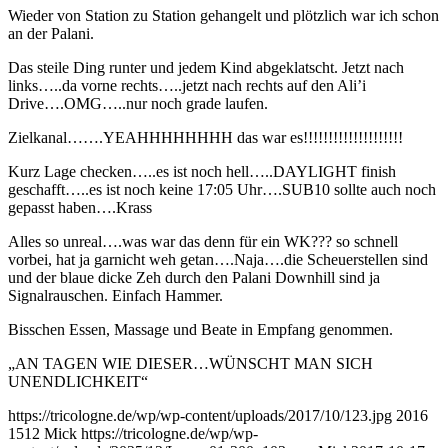
Wieder von Station zu Station gehangelt und plötzlich war ich schon
an der Palani.
Das steile Ding runter und jedem Kind abgeklatscht. Jetzt nach
links…..da vorne rechts…..jetzt nach rechts auf den Ali’i
Drive….OMG…..nur noch grade laufen.
Zielkanal…….YEAHHHHHHHH das war es!!!!!!!!!!!!!!!!!!!!
Kurz Lage checken…..es ist noch hell…..DAYLIGHT finish
geschafft…..es ist noch keine 17:05 Uhr….SUB10 sollte auch noch
gepasst haben….Krass
Alles so unreal….was war das denn für ein WK??? so schnell
vorbei, hat ja garnicht weh getan….Naja….die Scheuerstellen sind
und der blaue dicke Zeh durch den Palani Downhill sind ja
Signalrauschen. Einfach Hammer.
Bisschen Essen, Massage und Beate in Empfang genommen.
„AN TAGEN WIE DIESER…WÜNSCHT MAN SICH
UNENDLICHKEIT“
https://tricologne.de/wp/wp-content/uploads/2017/10/123.jpg
2016
1512
Mick
https://tricologne.de/wp/wp-