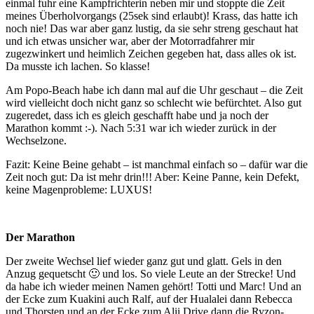
einmal fuhr eine Kampfrichterin neben mir und stoppte die Zeit
meines Überholvorgangs (25sek sind erlaubt)! Krass, das hatte ich
noch nie! Das war aber ganz lustig, da sie sehr streng geschaut hat
und ich etwas unsicher war, aber der Motorradfahrer mir
zugezwinkert und heimlich Zeichen gegeben hat, dass alles ok ist.
Da musste ich lachen. So klasse!
Am Popo-Beach habe ich dann mal auf die Uhr geschaut – die Zeit
wird vielleicht doch nicht ganz so schlecht wie befürchtet. Also gut
zugeredet, dass ich es gleich geschafft habe und ja noch der
Marathon kommt :-). Nach 5:31 war ich wieder zurück in der
Wechselzone.
Fazit: Keine Beine gehabt – ist manchmal einfach so – dafür war die
Zeit noch gut: Da ist mehr drin!!! Aber: Keine Panne, kein Defekt,
keine Magenprobleme: LUXUS!
Der Marathon
Der zweite Wechsel lief wieder ganz gut und glatt. Gels in den
Anzug gequetscht 🙂 und los. So viele Leute an der Strecke! Und
da habe ich wieder meinen Namen gehört! Totti und Marc! Und an
der Ecke zum Kuakini auch Ralf, auf der Hualalei dann Rebecca
und Thorsten und an der Ecke zum Alii Drive dann die Ryzon-