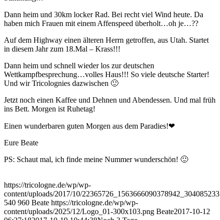
Dann heim und 30km locker Rad. Bei recht viel Wind heute. Da
haben mich Frauen mit einem Affenspeed überholt…oh je…??
Auf dem Highway einen älteren Herrn getroffen, aus Utah. Startet
in diesem Jahr zum 18.Mal – Krass!!!
Dann heim und schnell wieder los zur deutschen
Wettkampfbesprechung…volles Haus!!! So viele deutsche Starter!
Und wir Tricolognies dazwischen 🙂
Jetzt noch einen Kaffee und Dehnen und Abendessen. Und mal früh
ins Bett. Morgen ist Ruhetag!
Einen wunderbaren guten Morgen aus dem Paradies!❤
Eure Beate
PS: Schaut mal, ich finde meine Nummer wunderschön! 🙂
https://tricologne.de/wp/wp-
content/uploads/2017/10/22365726_1563666090378942_304085233
540
960
Beate
https://tricologne.de/wp/wp-
content/uploads/2025/12/Logo_01-300x103.png
Beate
2017-10-12