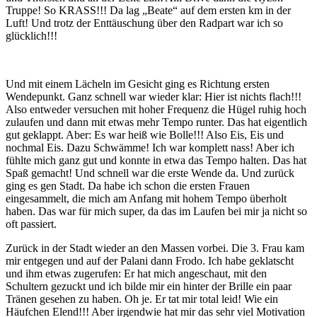
Truppe! So KRASS!!! Da lag „Beate“ auf dem ersten km in der
Luft! Und trotz der Enttäuschung über den Radpart war ich so
glücklich!!!
Und mit einem Lächeln im Gesicht ging es Richtung ersten
Wendepunkt. Ganz schnell war wieder klar: Hier ist nichts flach!!!
Also entweder versuchen mit hoher Frequenz die Hügel ruhig hoch
zulaufen und dann mit etwas mehr Tempo runter. Das hat eigentlich
gut geklappt. Aber: Es war heiß wie Bolle!!! Also Eis, Eis und
nochmal Eis. Dazu Schwämme! Ich war komplett nass! Aber ich
fühlte mich ganz gut und konnte in etwa das Tempo halten. Das hat
Spaß gemacht! Und schnell war die erste Wende da. Und zurück
ging es gen Stadt. Da habe ich schon die ersten Frauen
eingesammelt, die mich am Anfang mit hohem Tempo überholt
haben. Das war für mich super, da das im Laufen bei mir ja nicht so
oft passiert.
Zurück in der Stadt wieder an den Massen vorbei. Die 3. Frau kam
mir entgegen und auf der Palani dann Frodo. Ich habe geklatscht
und ihm etwas zugerufen: Er hat mich angeschaut, mit den
Schultern gezuckt und ich bilde mir ein hinter der Brille ein paar
Tränen gesehen zu haben. Oh je. Er tat mir total leid! Wie ein
Häufchen Elend!!! Aber irgendwie hat mir das sehr viel Motivation