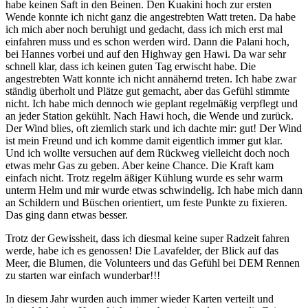
habe keinen Saft in den Beinen. Den Kuakini hoch zur ersten
Wende konnte ich nicht ganz die angestrebten Watt treten. Da habe
ich mich aber noch beruhigt und gedacht, dass ich mich erst mal
einfahren muss und es schon werden wird. Dann die Palani hoch,
bei Hannes vorbei und auf den Highway gen Hawi. Da war sehr
schnell klar, dass ich keinen guten Tag erwischt habe. Die
angestrebten Watt konnte ich nicht annähernd treten. Ich habe zwar
ständig überholt und Plätze gut gemacht, aber das Gefühl stimmte
nicht. Ich habe mich dennoch wie geplant regelmäßig verpflegt und
an jeder Station gekühlt. Nach Hawi hoch, die Wende und zurück.
Der Wind blies, oft ziemlich stark und ich dachte mir: gut! Der Wind
ist mein Freund und ich komme damit eigentlich immer gut klar.
Und ich wollte versuchen auf dem Rückweg vielleicht doch noch
etwas mehr Gas zu geben. Aber keine Chance. Die Kraft kam
einfach nicht. Trotz regelm äßiger Kühlung wurde es sehr warm
unterm Helm und mir wurde etwas schwindelig. Ich habe mich dann
an Schildern und Büschen orientiert, um feste Punkte zu fixieren.
Das ging dann etwas besser.
Trotz der Gewissheit, dass ich diesmal keine super Radzeit fahren
werde, habe ich es genossen! Die Lavafelder, der Blick auf das
Meer, die Blumen, die Volunteers und das Gefühl bei DEM Rennen
zu starten war einfach wunderbar!!!
In diesem Jahr wurden auch immer wieder Karten verteilt und