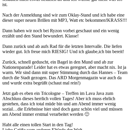
ist.
Nach der Anmeldung sind wir zum Oklay-Stand und ich habe eine
dieser super neuen Brillen mit MP3, Watt etc bekommen!KRASS!!!
Dann haben wir noch bei Ryzon vorbei geschaut und ein wenig
erzählt und den Stand bewundert. Klasse!
Dann zurück und ab aufs Rad für die letzten Intervalle. Die liefen
wieder gut. Ich freue mich RIESIG! Und ich glaube,ich bin bereit!
Zurück, schnell geduscht, ein Bagel in den Mund und ab zur
Nationenparade! Leider hat es etwas geregnet, aber macht nix. Ist ja
warm. Wir sind dann mit super Stimmung durch das Hannes – Team
durch die Stadt gezogen. Das ARD Morgenmagazin war auch da
und wurde extra begrüßt (schaut mal rein!)
Jetzt gab es eben ein Tricologne – Treffen im Lava Java zum
Abschluss dieses herrlich vollen Tages!
Aber ich muss ehrlich
gestehen, dass ich total müde bin und am Abend immer wenig
sozial…die Erlebnisse hier sind doch ganz schön viel und müssen
am Abend immer erstmal verarbeitet werden 🙂
Habt alle einen tollen Start in den Tag!
Liebe Grüße vom anderen EWnde der Welt,