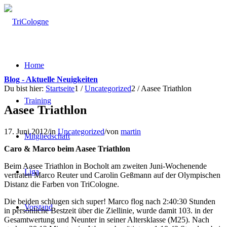
Home
Blog - Aktuelle Neuigkeiten
Du bist hier:
Startseite
1
/
Uncategorized
2
/
Aasee Triathlon
Training
Aasee Triathlon
17. Juni 2012
/
in
Uncategorized
/
von
martin
Mitgliedschaft
Caro & Marco beim Aasee Triathlon
Beim Aasee Triathlon in Bocholt am zweiten Juni-Wochenende
Liga
vertraten Marco Reuter und Carolin Geßmann auf der Olympischen
Distanz die Farben von TriCologne.
Die beiden schlugen sich super! Marco flog nach 2:40:30 Stunden
Vorstand
in persönliche Bestzeit über die Ziellinie, wurde damit 103. in der
Gesamtwertung und Neunter in seiner Altersklasse (M25).
Nach