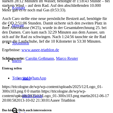
starken 28:12 Minuten im Wasser, benötigte er 1:18:43 Stunde – bei
starkem Wind – auf dem Rad. Auf den abschließenden 10.000
Kontakt
Meter gab es er noch mal Gas (0:53:33).
Auch Caro stellte eine neue persönliche Bestzeit auf, benötigte für
die OD 2:51:06 Stunden. Damit sicherte sich den zweiten Platz in
Hawaii
ihrer Altersklasse (W25), wurde in der Gesamtabrechnung 25. bei
den Damen. Caro kam nach 32:29 Minuten aus dem Aassee, um
sich auf ihr Rad zu schwingen. Nach 1:24:56 tauschte sie ihr Rad
gegen die Laufschuhe, lief die 10 Kilometer in 53:30 Minuten.
Sponsoren
Ergebnisse:
www.aasee-triathlon.de
Schlagworte:
Carolin Geßmann
,
Marco Reuter
Intern
Eintrag teilen
Teilen auf WhatsApp
Shop
https://tricologne.de/wp/wp-content/uploads/2025/12/Logo_01-
300x103.png
0
0
martin
https://tricologne.de/wp/wp-
content/uploads/2025/12/Logo_01-300x103.png
martin
2012-06-17
Bilder Intern
20:00:58
2013-10-02 21:30:01
Aasee Triathlon
Das könnte Dich auch interessieren